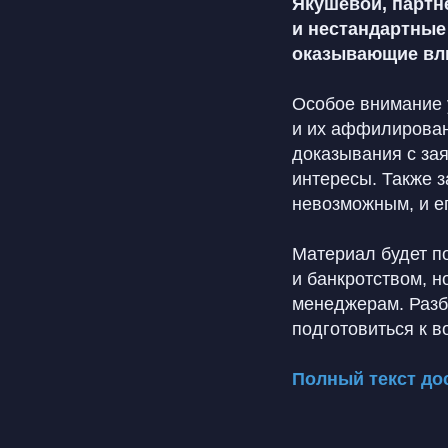
Якушевой, партн
и нестандартные
оказывающие вли
Особое внимание 
и их аффилирован
доказывания с за
интересы. Также 
невозможным, и ег
Материал будет п
и банкротством, 
менеджерам. Разб
подготовиться к 
Полный текст до