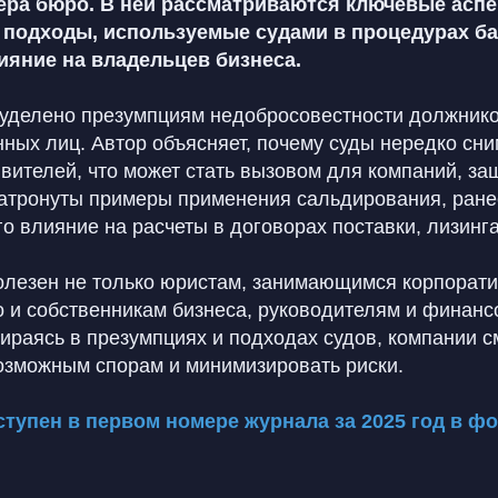
ёра бюро. В ней рассматриваются ключевые асп
 подходы, используемые судами в процедурах ба
яние на владельцев бизнеса.
уделено презумпциям недобросовестности должник
ных лиц. Автор объясняет, почему суды нередко сн
явителей, что может стать вызовом для компаний, 
затронуты примеры применения сальдирования, ране
о влияние на расчеты в договорах поставки, лизинга
олезен не только юристам, занимающимся корпорат
но и собственникам бизнеса, руководителям и финан
ираясь в презумпциях и подходах судов, компании с
возможным спорам и минимизировать риски.
ступен в первом номере журнала за 2025 год в ф