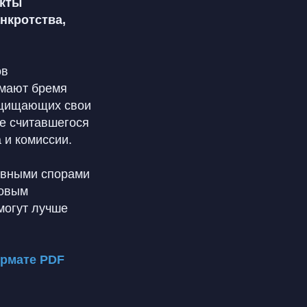
екты
нкротства,
ов
имают бремя
защищающих свои
е считавшегося
 и комиссии.
ивными спорами
совым
могут лучше
ормате PDF