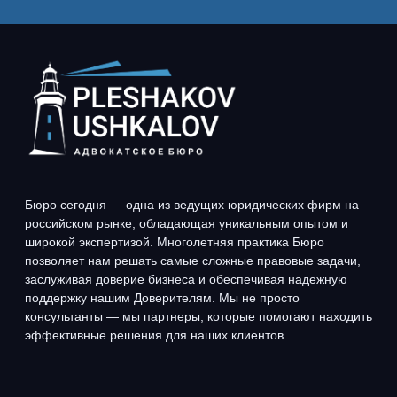
РАЗРЕШЕНИЕ СПОРОВ
О БЮРО
БАНКРОТСТВО
ПРАКТИКИ
ПРАВОВОЕ
КОМАНДА
СОПРОВОЖДЕНИЕ БИЗНЕСА
И ЛИЧНЫХ АКТИВОВ
ПРОЕКТЫ
МЕДИАЦИЯ БИЗНЕСА
СОБЫТИЯ
КОНТАКТЫ
Наши контакты
+7 (495) 795-50-75
office@advocates.su
ВРЕМЯ РАБОТЫ: С 10:00 ДО 19:00
Политика Конфиденциальности