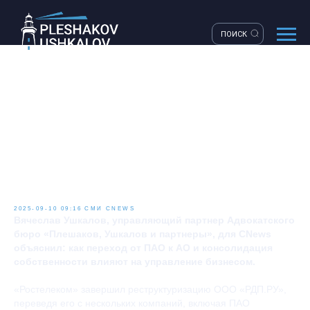
ПОИСК
РОСТЕЛЕКОМ
ОПТИМИЗИРОВАЛ
СТРУКТУРУ РДП.РУ: ОТ
ПУБЛИЧНОГО К
НЕПУБЛИЧНОМУ ФОРМАТУ
2025-09-10 09:16
СМИ
CNEWS
Вячеслав Ушкалов, управляющий партнер Адвокатского
бюро «Плешаков, Ушкалов и партнеры», для CNews
объяснил: как переход от ПАО к АО и консолидация
собственности влияют на управление бизнесом.
«Ростелеком» завершил реструктуризацию ООО «РДП.РУ»,
переведя его с нескольких компаний, включая ПАО