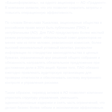
«Башинформсвязь», на одного акционера — АО «Градиент».
В компании заявили, что это позволит сократить затраты и
повысить операционную эффективность.
По словам Вячеслава Ушкалова, акционерные общества в
российском праве могут быть публичными (ПАО) и
непубличными (АО). Для ПАО предусмотрен более жесткий
режим регулирования: обязательный совет директоров не
менее чем из пяти человек, ревизионная комиссия, более
высокий минимальный уставный капитал, раскрытие
информации по стандартам законодательства о ценных
бумагах, ограниченный круг решений общего собрания и
обязанность направлять обязательное предложение при
достижении доли в 30% акций. Кроме того, ПАО обязано
ежегодно привлекать аудиторскую организацию для
Новостная
проверки отчетности и обеспечивать систему внутреннего
рассылка Бюро
контроля и управления рисками.
Таким образом, перевод активов в АО позволяет компании
упростить структуру управления, уменьшить
административные издержки и снять часть ограничений, что
Я согласен(а) на обработку моих персональных данных
(имени и адреса электронной почты) Адвокатским бюро
делает бизнес более гибким и экономически эффективным.
«Плешаков, Ушкалов и партнёры» ⓘ