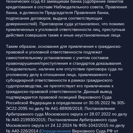
технических ссуд 43 заемщикам банка (одобрение лимитов
кредитования в составе Наблюдательного совета, Правления
банка, в должности Председателя Правления банка,
подписание договоров, выдача соответствующих
доверенностей). Приговором суда установлено, что помимо
привлеченных к уголовной ответственности лиц, преступные
действия совершали также и иные неустановленные лица.
Таким образом, основания для привлечения к гражданско-
правовой и уголовной ответственности подлежат
самостоятельному установлению с учетом составов
правонарушения/преступления и стандартов доказывания.
Следовательно, наличие или отсутствие приговора суда по
уголовному делу в отношении лица, привлекаемого к
субсидиарной ответственности в рамках гражданского
судопроизводства, не препятствует его привлечению к
гражданско-правовой ответственности. Данный вывод
подтверждается правовой позицией Верховного Суда
Российской Федерации в определении от 30.05.2022 № 305-
ЭС22-2095 по делу № А41-88908/2018; Постановлении
Арбитражного суда Московского округа от 28.07.2022 по делу
№ А40-219930/2015; Постановлении Арбитражного суда
Московского округа от 24.12.2024 № Ф05-1042/2015 по делу
№ А40-226/2014 (
Определением
Верховного Суда РФ от