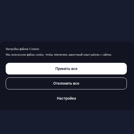
Бюро сегодня — одна из ведущих юридических фирм на
российском рынке, обладающая уникальным опытом и
широкой экспертизой. Многолетняя практика Бюро
позволяет нам решать самые сложные правовые задачи,
заслуживая доверие бизнеса и обеспечивая надежную
поддержку нашим Доверителям. Мы не просто
консультанты — мы партнеры, которые помогают находить
эффективные решения для наших клиентов
Настройка файлов Cookies
Мы используем файлы cookie, чтобы обеспечить наилучший опыт работы с сайтом.
Принять все
Меню сайта
Практики
Отклонить все
РАЗРЕШЕНИЕ СПОРОВ
О БЮРО
БАНКРОТСТВО
ПРАКТИКИ
Настройка
ПРАВОВОЕ
КОМАНДА
СОПРОВОЖДЕНИЕ БИЗНЕСА
И ЛИЧНЫХ АКТИВОВ
ПРОЕКТЫ
МЕДИАЦИЯ БИЗНЕСА
СОБЫТИЯ
КОНТАКТЫ