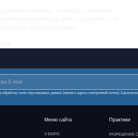
одростков возможны, но всегда с участием
наличии оснований суд может ограничить или
оряжаться своими доходами.
СТИ
 на обработку моих персональных данных (имени и адреса электронной почты) Адвокат
Меню сайта
Практики
О БЮРО
РАЗРЕШЕНИЕ 