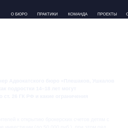
О БЮРО
ПРАКТИКИ
КОМАНДА
ПРОЕКТЫ
ОСТКОВ: ЧТО
ОМ И ГДЕ ГРАНИЦЫ
И РОДИТЕЛЕЙ
нер Адвокатского бюро «Плешаков, Ушкалов
ак подростки 14–18 лет могут
 ст. 26 ГК РФ и какие ограничения
телей к открытию брокерских счетов детям с
 инвестиции (до 50 000 руб.), при этом ряд