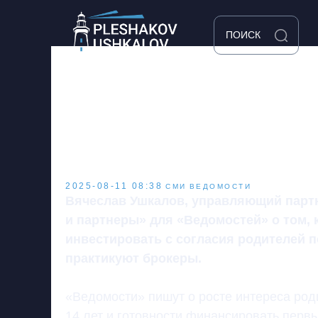
ПОИСК
ИНВЕСТИЦИИ ПОДР
РАЗРЕШЕНО ЗАКОН
ОТВЕТСТВЕННОСТ
2025-08-11 08:38
СМИ
ВЕДОМОСТИ
Вячеслав Ушкалов, управляющий парт
и партнеры» для «Ведомостей» о том, к
инвестировать с согласия родителей по
практикуют брокеры.
«Ведомости» пишут о росте интереса роди
14 лет и готовности финансировать первые