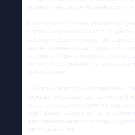
брокеров уже предлагает такие продукты 
Как отмечает управляющий партнер Адво
партнеры» Вячеслав Ушкалов, подростки в
расширенной дееспособностью, закреплен
сделки, включая открытие брокерского сч
подписывает сам несовершеннолетний, од
совместное подписание или нотариально
перестраховки.
По словам эксперта, инвестирование на 
гражданско-правовая сделка, к которой 
основном вводят сами брокеры: недоступ
структурные продукты и иные высокориск
квалифицированного инвестора подросток
законодательства.