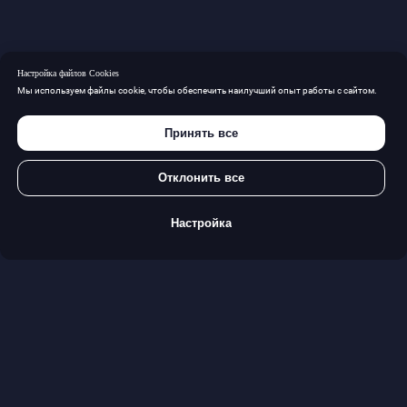
Наши контакты
Настройка файлов Cookies
+7 (495) 795-50-75
Мы используем файлы cookie, чтобы обеспечить наилучший опыт работы с сайтом.
office@advocates.su
Принять все
Отклонить все
ВРЕМЯ РАБОТЫ: С 10:00 ДО 19:00
Настройка
Политика Конфиденциальности
Политика использования файлов cookie
Отзыв согласия
© 1991-2024, Адвокатское Бюро
«Плешаков, Ушкалов и партнёры»