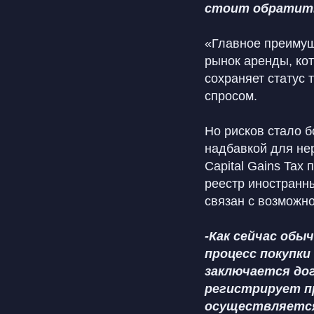
стоит обратит
«Главное преимущ
рынок аренды, ко
сохраняет статус
спросом.
Но рисков стало б
надбавкой для не
Capital Gains Tax
реестр иностранны
связан с возможн
-Как сейчас обы
процесс покупки
заключается дог
регистрирует пр
осуществляется 