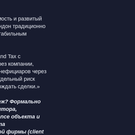
ость и развитый
ондон традиционно
стабильным
nd Tax с
рез компании,
бенефициаров через
тдельный риск
ождать сделки.»
теж? Формально
итора,
ence объекта и
та
й фирмы (client