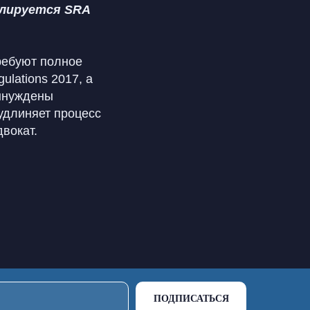
улируется SRA
ребуют полное
lations 2017, а
вынуждены
удлиняет процесс
двокат.
ПОДПИСАТЬСЯ