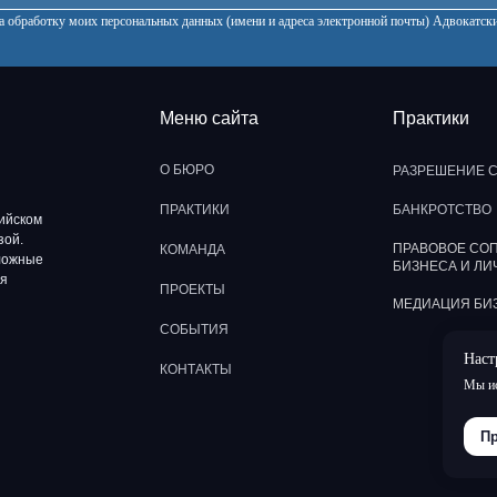
 на обработку моих персональных данных (имени и адреса электронной почты) Адвокат
Меню сайта
Практики
О БЮРО
РАЗРЕШЕНИЕ 
ПРАКТИКИ
БАНКРОТСТВО
ийском
зой.
ПРАВОВОЕ СО
КОМАНДА
ложные
БИЗНЕСА И ЛИ
ая
ПРОЕКТЫ
МЕДИАЦИЯ БИ
СОБЫТИЯ
Наст
КОНТАКТЫ
Мы ис
Пр