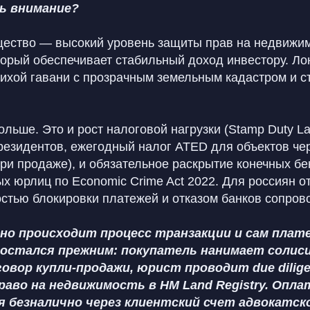
ь внимание?
ество — высокий уровень защиты прав на недвижим
торый обеспечивает стабильный доход инвестору. Л
 тихой гавани с прозрачным земельным кадастром и 
ольше. Это и рост налоговой нагрузки (Stamp Duty La
резидентов, ежегодный налог ATED для объектов че
 при продаже), и обязательное раскрытие конечных 
х юрлиц по Economic Crime Act 2022. Для россиян о
остью блокировки платежей и отказом банков сопров
чно происходит процесс транзакции и сам пла
 остался прежним: покупатель нанимает солис
овор купли-продажи, юрист проводит due dilig
аво на недвижимость в HM Land Registry. Опла
безналично через клиентский счет адвокатско