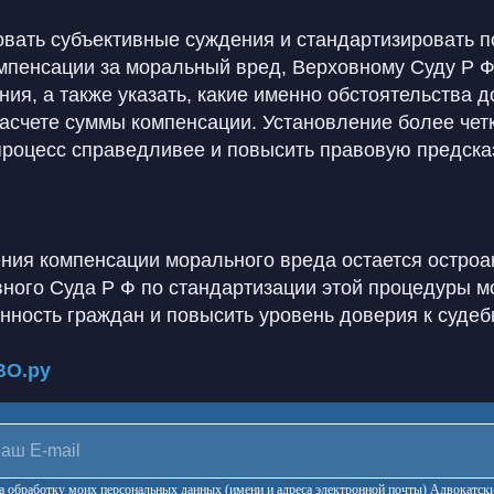
вать субъективные суждения и стандартизировать 
мпенсации за моральный вред, Верховному Суду Р Ф
ия, а также указать, какие именно обстоятельства 
расчете суммы компенсации. Установление более чет
процесс справедливее и повысить правовую предска
ния компенсации морального вреда остается остроа
вного Суда Р Ф по стандартизации этой процедуры м
ность граждан и повысить уровень доверия к судеб
ВО.ру
 на обработку моих персональных данных (имени и адреса электронной почты) Адвокат