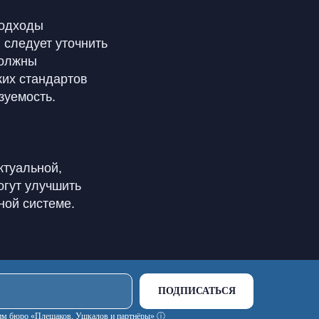
подходы
 следует уточнить
должны
ких стандартов
зуемость.
ктуальной,
огут улучшить
ной системе.
ПОДПИСАТЬСЯ
ским бюро «Плешаков, Ушкалов и партнёры» ⓘ