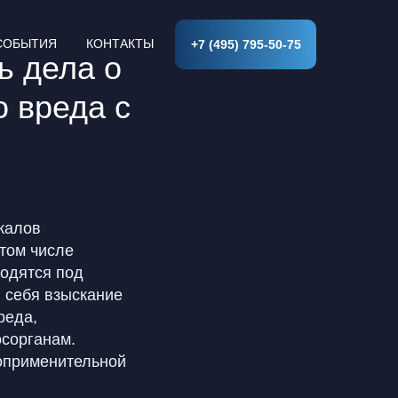
СОБЫТИЯ
КОНТАКТЫ
+7 (495) 795-50-75
ь дела о
 вреда с
калов
 том числе
ходятся под
 себя взыскание
реда,
осорганам.
оприменительной