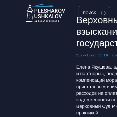
ПОИСК
Верховны
взыскани
государс
2024-10-28 15:16
С
Елена Якушева, а
и партнеры», подч
компенсаций мора
пристальным вним
расходов на опла
задолженности по
Верховный Суд Р 
практикой.