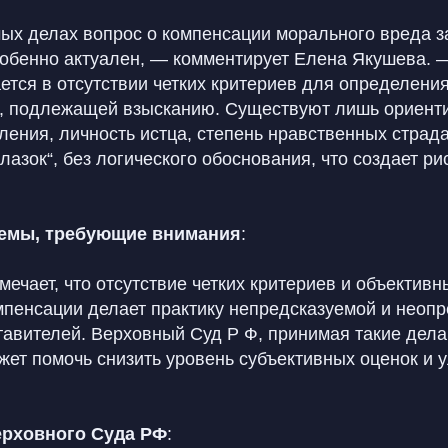
ых делах вопрос о компенсации морального вреда з
обенно актуален, — комментирует Елена Якушева. 
ется в отсутствии четких критериев для определени
, подлежащей взысканию. Существуют лишь ориенти
ления, личность истца, степень нравственных страд
лазок“, без логического обоснования, что создает р
емы, требующие внимания
:
ечает, что отсутствие четких критериев и объективн
мпенсации делает практику непредсказуемой и неоп
тавителей. Верховный Суд Р Ф, принимая такие дела
жет помочь снизить уровень субъективных оценок и 
.
ерховного Суда РФ
: