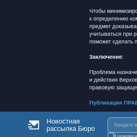
Чтобы минимизиро
к определению ко
предмет доказыван
учитываться при 
поможет сделать 
Заключение
:
Проблема назначе
и действия Верхо
правовую защищен
Публикация ПРА
Новостная
рассылка Бюро
Я согласен(а)