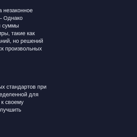
а незаконное
— Однако
я суммы
ры, такие как
аний, но решений
иск произвольных
ых стандартов при
ределенной для
 к своему
улучшить