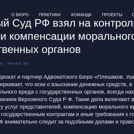
О БЮРО
ПРАКТИКИ
КОМАНДА
ПРОЕКТЫ
й Суд РФ взял на контрол
и компенсации морального
твенных органов
МИ
ПРАВО.RU
двокат и партнер Адвокатского Бюро «Плешаков, Уш
еркивает, что иски о взыскании денежных средств, в
льного вреда с государственных органов, всегда на
анием Верховного Суда Р Ф. Такие дела включают в
ту услуг представителей, компенсацию морального в
 государственным контрактам и иные требования к г
Ф внимательно следит за подобными делами и прав