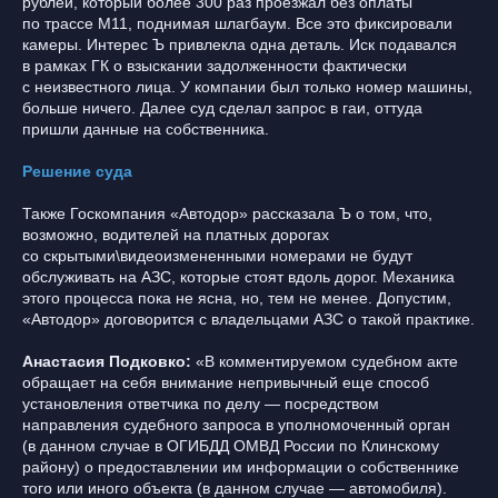
рублей, который более 300 раз проезжал без оплаты
по трассе М11, поднимая шлагбаум. Все это фиксировали
камеры. Интерес Ъ привлекла одна деталь. Иск подавался
в рамках ГК о взыскании задолженности фактически
с неизвестного лица. У компании был только номер машины,
больше ничего. Далее суд сделал запрос в гаи, оттуда
пришли данные на собственника.
Решение суда
Также Госкомпания «Автодор» рассказала Ъ о том, что,
возможно, водителей на платных дорогах
со скрытыми\видеоизмененными номерами не будут
обслуживать на АЗС, которые стоят вдоль дорог. Механика
этого процесса пока не ясна, но, тем не менее. Допустим,
«Автодор» договорится с владельцами АЗС о такой практике.
Анастасия Подковко:
«В комментируемом судебном акте
обращает на себя внимание непривычный еще способ
установления ответчика по делу — посредством
направления судебного запроса в уполномоченный орган
(в данном случае в ОГИБДД ОМВД России по Клинскому
району) о предоставлении им информации о собственнике
того или иного объекта (в данном случае — автомобиля).