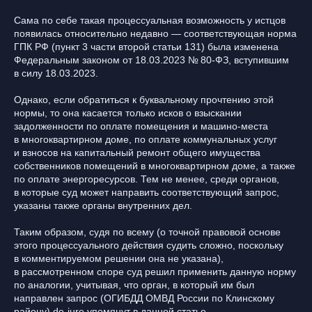
Сама по себе такая процессуальная возможность у истцов
появилась относительно недавно — соответствующая норма
ГПК РФ (пункт 3 части второй статьи 131) была изменена
Федеральным законом от 18.03.2023 № 80-ФЗ, вступившим
в силу 18.03.2023.
Однако, если обратиться к буквальному прочтению этой
нормы, то она касается только исков о взыскании
задолженности по оплате помещения и машино-места
в многоквартирном доме, по оплате коммунальных услуг
и взносов на капитальный ремонт общего имущества
собственников помещений в многоквартирном доме, а также
по оплате энергоресурсов. Тем не менее, среди органов,
в которые суд может направить соответствующий запрос,
указаны также органы внутренних дел.
Таким образом, судя по всему (о точной правовой основе
этого процессуального действия судить сложно, поскольку
в комментируемом решении она не указана),
в рассмотренном споре суд решил применить данную норму
по аналогии, учитывая, что орган, в который им был
направлен запрос (ОГИБДД ОМВД России по Клинскому
району) de-jure упомянут в данной статье.