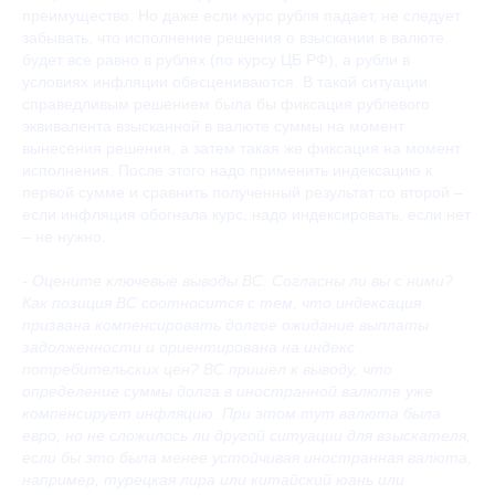
преимущество. Но даже если курс рубля падает, не следует
забывать, что исполнение решения о взыскании в валюте
будет все равно в рублях (по курсу ЦБ РФ), а рубли в
условиях инфляции обесцениваются. В такой ситуации
справедливым решением была бы фиксация рублевого
эквивалента взысканной в валюте суммы на момент
вынесения решения, а затем такая же фиксация на момент
исполнения. После этого надо применить индексацию к
первой сумме и сравнить полученный результат со второй –
если инфляция обогнала курс, надо индексировать, если нет
– не нужно.
- Оцените ключевые выводы ВС. Согласны ли вы с ними?
Как позиция ВС соотносится с тем, что индексация
призвана компенсировать долгое ожидание выплаты
задолженности и ориентирована на индекс
потребительских цен? ВС пришел к выводу, что
определение суммы долга в иностранной валюте уже
компенсирует инфляцию. При этом тут валюта была
евро, но не сложилось ли другой ситуации для взыскателя,
если бы это была менее устойчивая иностранная валюта,
например, турецкая лира или китайский юань или