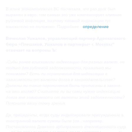
В итоге экономколлегия ВС посчитала, что раз долг был
выражен в евро, тем самым это уже компенсирует влияние
рублевой инфляции, поэтому никакой индексации тут
взыскателю не положено. Подробнее -
определение
.
Вячеслав Ушкалов, управляющий партнер Адвокатского
бюро «Плешаков, Ушкалов и партнеры» г. Москвы"
отвечает на вопросы Ъ:
-Суды ранее взыскивали индексацию для разных валют, не
только для рублевой задолженности, правильно мы
понимаем? Есть ли ограничения для индексации в
зависимости от валюты долга в законодательстве?
Должны ли такие ограничения быть прописаны в законе,
на ваш взгляд? Считаете ли вы сами нужно индексацию
долга вне зависимости от валюты этой задолженности?
Поясните вашу точку зрения.
Да, прецеденты, когда суды индексировали присужденные в
иностранной валюте суммы были (см., например,
Постановление Девятого арбитражного апелляционного суда