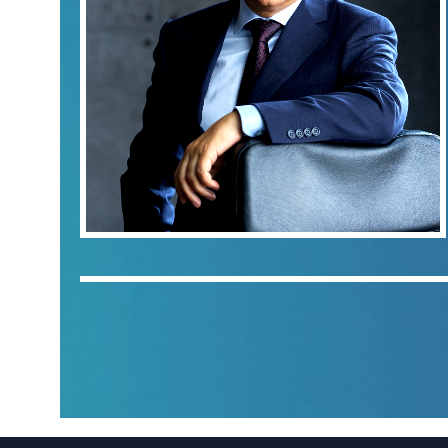
БАНКРОТСТВО
ПРАКТИКИ
ПРАВОВОЕ
КОМАНДА
СОПРОВОЖДЕНИЕ БИЗНЕСА
И ЛИЧНЫХ АКТИВОВ
ПРОЕКТЫ
МЕДИАЦИЯ БИЗНЕСА
СОБЫТИЯ
КОНТАКТЫ
Наши контакты
+7 (495) 795-50-75
office@advocates.su
ВРЕМЯ РАБОТЫ: С 10:00 ДО 19:00
Политика Конфиденциальности
Политика использования файлов cookie