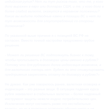
индийская рупия? Нет ли тут рисков того, что те, у кого
долг выражен в евро или долларах США, и те, у кого долг в
более слабой валюте, окажутся в неравном положении?
Какие вы видите подводные камни в позиции ВС и нет ли
тут возможности для злоупотреблений со стороны
должников?
По указанной выше причине я с позицией ВС РФ не
согласен. Вместо точной настройки предложено грубое
решение.
- Может ли решение ВС подтолкнуть бизнес к тому,
чтобы прописывать в договорах цены именно в рублях?
Потому что для рублевого долга индексация возможна, а
для валютного теперь нет. Будет ли это стимулировать
предприятия закреплять оплату по договору в рублях?»
Не думаю. Как уже говорилось ранее, валютная оговорка и
индексация – это разные вещи. В ситуации падения курса
рубля эквивалент в стабильных валютах – более надежный
инструмент защиты нежели индекс потребительских цен.
Исключение могут составить разве что нестабильные
валюты, но их в валютных оговорках обычно никто и не