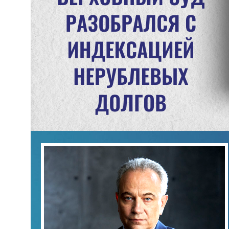
Бюро сегодня — одна из ведущих юридических фирм на
российском рынке, обладающая уникальным опытом и
широкой экспертизой. Многолетняя практика Бюро
позволяет нам решать самые сложные правовые задачи,
заслуживая доверие бизнеса и обеспечивая надежную
поддержку нашим Доверителям. Мы не просто
консультанты — мы партнеры, которые помогают находить
эффективные решения для наших клиентов
Меню сайта
Практики
РАЗРЕШЕНИЕ СПОРОВ
О БЮРО