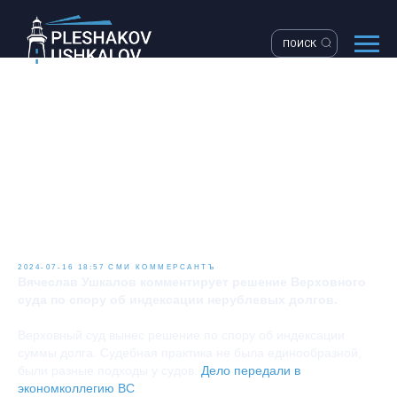
ПОИСК
КОММЕРСАНТЪ. Валюте
инфляция не писана.
Верховный суд разобрался с
индексацией нерублевых
долгов
2024-07-16 18:57
СМИ
КОММЕРСАНТЪ
Вячеслав Ушкалов комментирует решение Верховного
суда по спору об индексации нерублевых долгов.
Верховный суд вынес решение по спору об индексации
суммы долга. Судебная практика не была единообразной,
были разные подходы у судов.
Дело передали в
экономколлегию ВС
.