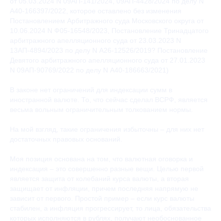
от 05.03.2024 N 09АП-141/2024, 09АП-4428/2024 по делу N
А40-166397/2022, которое оставлено без изменения
Постановлением Арбитражного суда Московского округа от
10.06.2024 N Ф05-16548/2023, Постановление Тринадцатого
арбитражного апелляционного суда от 23.03.2023 N
13АП-4894/2023 по делу N А26-12526/2019? Постановление
Девятого арбитражного апелляционного суда от 27.01.2023
N 09АП-90769/2022 по делу N А40-186663/2021)
В законе нет ограничений для индексации сумм в
иностранной валюте. То, что сейчас сделал ВСРФ, является
весьма вольным ограничительным толкованием нормы.
На мой взгляд, такие ограничения избыточны – для них нет
достаточных правовых оснований.
Моя позиция основана на том, что валютная оговорка и
индексация – это совершенно разные вещи. Целью первой
является защита от колебаний курса валюты, а вторая
защищает от инфляции, причем последняя напрямую не
зависит от первого. Простой пример – если курс валюты
стабилен, а инфляция прогрессирует, то лица, обязательства
которых исполняются в рублях, получают необоснованное