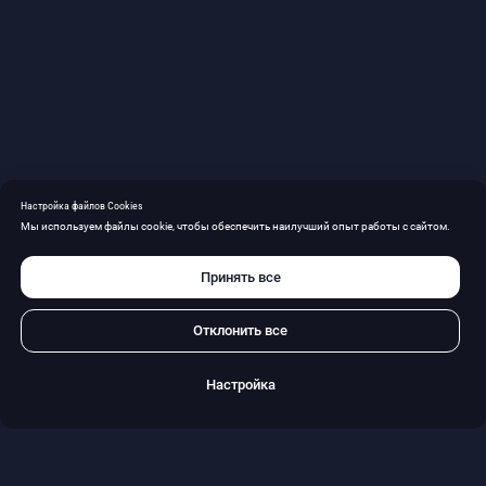
Бюро сегодня — одна из ведущих юридических фирм на
российском рынке, обладающая уникальным опытом и
широкой экспертизой. Многолетняя практика Бюро
позволяет нам решать самые сложные правовые задачи,
заслуживая доверие бизнеса и обеспечивая надежную
поддержку нашим Доверителям. Мы не просто
консультанты — мы партнеры, которые помогают
находить эффективные решения для наших клиентов
Настройка файлов Cookies
Мы используем файлы cookie, чтобы обеспечить наилучший опыт работы с сайтом.
Принять все
Меню сайта
Практики
РАЗРЕШЕНИЕ СПОРОВ
Отклонить все
О БЮРО
БАНКРОТСТВО
ПРАКТИКИ
Настройка
ПРАВОВОЕ СОПРОВОЖДЕНИЕ
КОМАНДА
БИЗНЕСА И ЛИЧНЫХ
АКТИВОВ
ПРОЕКТЫ
МЕДИАЦИЯ БИЗНЕСА
СОБЫТИЯ