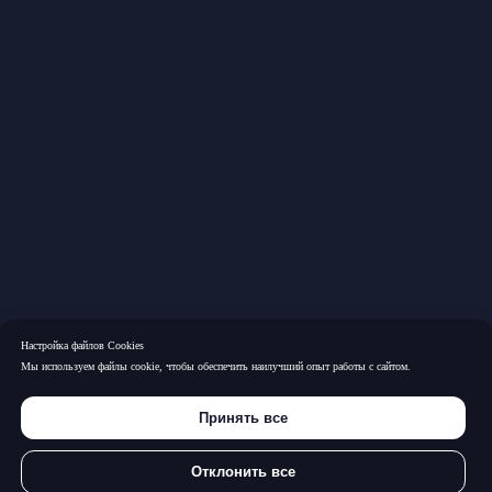
Бюро сегодня — одна из ведущих юридических фирм на
российском рынке, обладающая уникальным опытом и
широкой экспертизой. Многолетняя практика Бюро
позволяет нам решать самые сложные правовые задачи,
заслуживая доверие бизнеса и обеспечивая надежную
поддержку нашим Доверителям. Мы не просто
консультанты — мы партнеры, которые помогают находить
эффективные решения для наших клиентов
Настройка файлов Cookies
Мы используем файлы cookie, чтобы обеспечить наилучший опыт работы с сайтом.
Меню сайта
Практики
Принять все
РАЗРЕШЕНИЕ СПОРОВ
О БЮРО
БАНКРОТСТВО
ПРАКТИКИ
Отклонить все