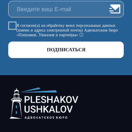
Бюро сегодня — одна из ведущих юридических фирм на
российском рынке, обладающая уникальным опытом и
широкой экспертизой. Многолетняя практика Бюро
позволяет нам решать самые сложные правовые задачи,
заслуживая доверие бизнеса и обеспечивая надежную
поддержку нашим Доверителям. Мы не просто
консультанты — мы партнеры, которые помогают находить
эффективные решения для наших клиентов
Меню сайта
Практики
РАЗРЕШЕНИЕ СПОРОВ
О БЮРО
БАНКРОТСТВО
ПРАКТИКИ
ПРАВОВОЕ
КОМАНДА
СОПРОВОЖДЕНИЕ БИЗНЕСА
И ЛИЧНЫХ АКТИВОВ
ПРОЕКТЫ
МЕДИАЦИЯ БИЗНЕСА
СОБЫТИЯ