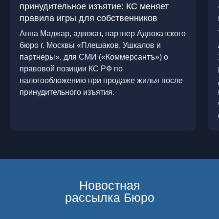
принудительное изъятие: КС меняет
правила игры для собственников
Анна Маджар, адвокат, партнер Адвокатского
бюро г. Москвы «Плешаков, Ушкалов и
партнеры», для СМИ («Коммерсантъ») о
правовой позиции КС РФ по
Новостная
рассылка Бюро
налогообложению при продаже жилья после
принудительного изъятия.
Я согласен(а) на обработку моих персональных данных
(имени и адреса электронной почты) Адвокатским бюро
«Плешаков, Ушкалов и партнёры» ⓘ
ПОДПИСАТЬСЯ