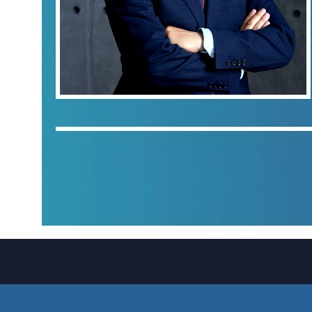
СОПРОВОЖДЕНИЕ БИЗНЕСА
И ЛИЧНЫХ АКТИВОВ
ПРОЕКТЫ
МЕДИАЦИЯ БИЗНЕСА
СОБЫТИЯ
КОНТАКТЫ
Наши контакты
+7 (495) 795-50-75
office@advocates.su
ВРЕМЯ РАБОТЫ: С 10:00 ДО 19:00
Политика Конфиденциальности
Политика использования файлов cookie
Отзыв согласия
© 1991-2024, Адвокатское Бюро
«Плешаков, Ушкалов и партнёры»