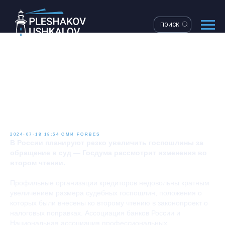
ПОИСК
FORBES.Кредиторы
раскритиковали рост
госпошлин в судах для себя и
граждан
2024-07-18 18:54
СМИ
FORBES
В России планируют резко увеличить госпошлины за
обращение в суд — Госдума рассмотрит изменения во
втором чтении.
Профильные организации кредиторов недовольны кратным
увеличением размера судебных госпошлин, положения о
которых были внесены ко второму чтению в законопроект о
налоговых поправках. Ассоциация банков России и
Национальная ассоциация профессиональных