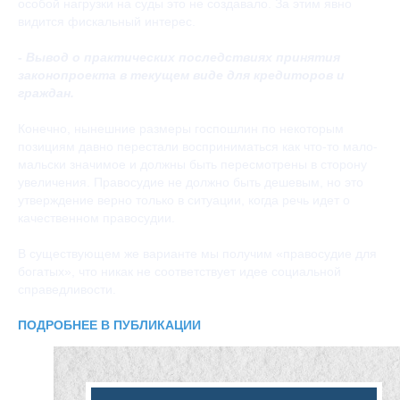
особой нагрузки на суды это не создавало. За этим явно
видится фискальный интерес.
- Вывод о практических последствиях принятия
законопроекта в текущем виде для кредиторов и
граждан.
Конечно, нынешние размеры госпошлин по некоторым
позициям давно перестали восприниматься как что-то мало-
мальски значимое и должны быть пересмотрены в сторону
увеличения. Правосудие не должно быть дешевым, но это
утверждение верно только в ситуации, когда речь идет о
качественном правосудии.
В существующем же варианте мы получим «правосудие для
богатых», что никак не соответствует идее социальной
справедливости.
ПОДРОБНЕЕ В ПУБЛИКАЦИИ