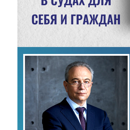
Бюро сегодня — одна из ведущих юридических фирм на
российском рынке, обладающая уникальным опытом и
широкой экспертизой. Многолетняя практика Бюро
позволяет нам решать самые сложные правовые задачи,
заслуживая доверие бизнеса и обеспечивая надежную
поддержку нашим Доверителям. Мы не просто
консультанты — мы партнеры, которые помогают находить
эффективные решения для наших клиентов
Меню сайта
Практики
РАЗРЕШЕНИЕ СПОРОВ
О БЮРО
БАНКРОТСТВО
ПРАКТИКИ
ПРАВОВОЕ
КОМАНДА