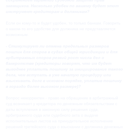
сохранением гарантий судебной защиты прав
заемщиков. Насколько удобен по вашему будет этот
инструмент кредиторам и должникам?
Если он кому-то и будет удобен, то только банкам. Говорить
о каком-то его удобстве для должника не представляется
возможным.
- Стимулирует ли отмена предельных размеров
пошлин для споров в судах общей юрисдикции и для
арбитражных споров резкий рост числа дел о
банкротстве (кредиторы говорят, что им будет
выгоднее уплатить пошлину за инициирование такого
дела, чем вступать в уже начатую процедуру или
взыскивать долг в исковом порядке, уплатив пошлину
в гораздо более высоком размере)?
Вопрос некорректен - право на обращение в арбитражный
суд возникает у кредитора по денежным обязательствам с
даты вступления в законную силу решения суда,
арбитражного суда или судебного акта о выдаче
исполнительных листов на принудительное исполнение
решений третейского суда о взыскании с должника денежных