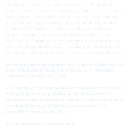
коллекторских агентств в письмах Минэку, Минфину и
профильному комитету Госдумы подчеркивают: в текущем
виде документ ограничит малообеспеченным россиянам
доступ к правосудию. Кроме того, законопроект заставит
банки и МФО повышать стоимость кредитов и займов, а
производителей товаров и поставщиков услуг — цены.
Наконец, из-за высоких пошлин кредиторам станет проще
самим инициировать массовые банкротства должников, а
коллекторы потеряют интерес к работе с плохими долгами.
Вячеслав Ушкалов, управляющий партнер Адвокатского
бюро «Плешаков, Ушкалов и партнеры» г. Москвы
отвечает на вопросы Forbes:
-Считаете ли вы положения о повышении госпошлин
для физических лиц, которые внесены в текст
законопроекта ко второму чтению, заградительными
и ограничивающими доступ к правосудию для
малообеспеченных граждан,
а) выступающих в роли истца,