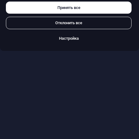
МЕДИАЦИЯ БИЗНЕСА
СОБЫТИЯ
Принять все
КОНТАКТЫ
Отклонить все
Наши контакты
Настройка
+7 (495) 795-50-75
office@advocates.su
ВРЕМЯ РАБОТЫ: С 10:00 ДО 19:00
Политика Конфиденциальности
Политика использования файлов cookie
Отзыв согласия
© 1991-2024, Адвокатское Бюро
«Плешаков, Ушкалов и партнёры»