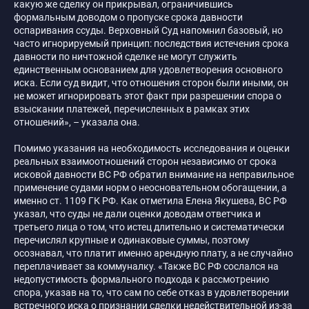
какую же сделку он прикрывал, ограничившись
формальным доводом о пропуске срока давности
оспаривания ссуды. Верховный Суд напомнил базовый, но
часто игнорируемый принцип: последствия истечения срока
давности по ничтожной сделке не могут служить
единственным основанием для удовлетворения основного
иска. Если суд видит, что отношения сторон были иными, он
не может игнорировать этот факт при разрешении спора о
взыскании платежей, перечисленных в рамках этих
отношений», – указала она.
Помимо указания на необходимость исследования и оценки
реальных взаимоотношений сторон независимо от срока
исковой давности ВС РФ обратил внимание на неправильное
применение судами норм о неосновательном обогащении, а
именно ст. 1109 ГК РФ. Как отметила Елена Якушева, ВС РФ
указал, что суды не дали оценки доводам ответчика и
третьего лица о том, что истец длительно и систематически
перечислял крупные и одинаковые суммы, поэтому
осознавал, что платит именно арендную плату, а не случайно
переплачивает за коммуналку. «Также ВС РФ сослался на
недопустимость формального подхода к рассмотрению
спора, указав на то, что сам по себе отказ в удовлетворении
встречного иска о признании сделки недействительной из-за