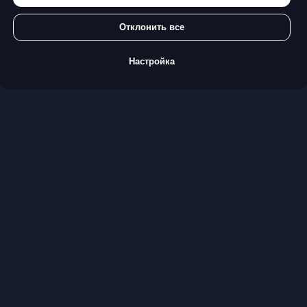
office@advocates.su
Отклонить все
Настройка
ВРЕМЯ РАБОТЫ: С 10:00 ДО 19:00
Политика Конфиденциальности
Политика использования файлов cookie
Отзыв согласия
© 1991-2024, Адвокатское Бюро
«Плешаков, Ушкалов и партнёры»