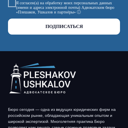
Бюро сегодня — одна из ведущих юридических фирм на
российском рынке, обладающая уникальным опытом и
широкой экспертизой. Многолетняя практика Бюро
позволяет нам решать самые сложные правовые задачи,
заслуживая доверие бизнеса и обеспечивая надежную
поддержку нашим Доверителям. Мы не просто
консультанты — мы партнеры, которые помогают находить
эффективные решения для наших клиентов
Меню сайта
Практики
РАЗРЕШЕНИЕ СПОРОВ
О БЮРО
БАНКРОТСТВО
ПРАКТИКИ
ПРАВОВОЕ
КОМАНДА
СОПРОВОЖДЕНИЕ БИЗНЕСА
И ЛИЧНЫХ АКТИВОВ
ПРОЕКТЫ
МЕДИАЦИЯ БИЗНЕСА
СОБЫТИЯ
КОНТАКТЫ