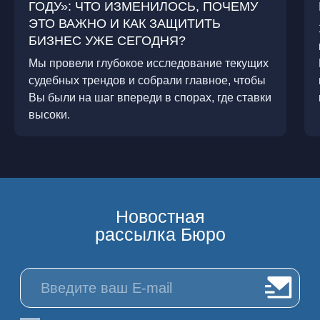
ГОДУ»: ЧТО ИЗМЕНИЛОСЬ, ПОЧЕМУ
ЭТО ВАЖНО И КАК ЗАЩИТИТЬ
БИЗНЕС УЖЕ СЕГОДНЯ?
Новостная
Мы провели глубокое исследование текущих
рассылка Бюро
судебных трендов и собрали главное, чтобы
Вы были на шаг впереди в спорах, где ставки
высоки.
Я согласен(а) на обработку моих персональных данных
(имени и адреса электронной почты) Адвокатским бюро
«Плешаков, Ушкалов и партнёры» ⓘ
ПОДПИСАТЬСЯ